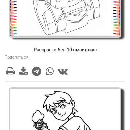
Раскраски бен 10 омнитрикс
Поделиться: