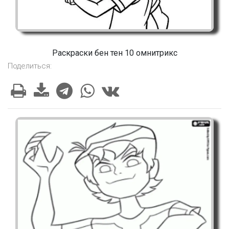
Раскраски бен тен 10 омнитрикс
Поделиться: