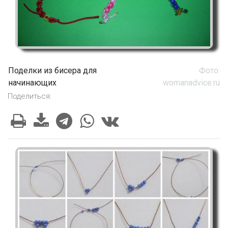
Поделки из бисера для
Фото:
начинающих
womanadvice.ru
Поделиться: