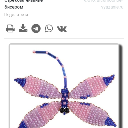
Стрекоза низание
Фото: ultramodnoe-
бисером
vyazanie.ru
Поделиться: