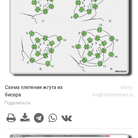
Схема плетения жгута из
Фото:
бисера
img0.liveinternet.ru
Поделиться: