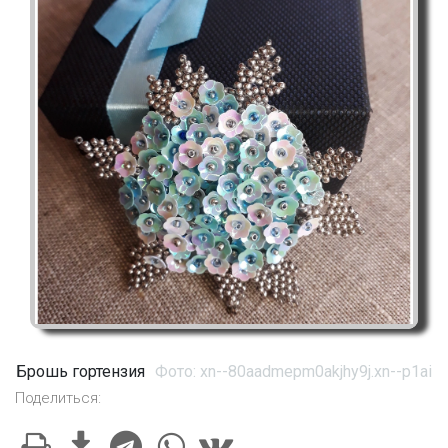
Брошь гортензия
Фото: xn--80aadmepm0akjhy9j.xn--p1ai
Поделиться: