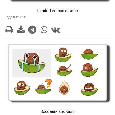
Limited edition скитлс
Поделиться:
Веселый авокадо