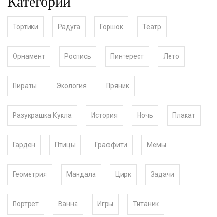
Категории
Тортики
Радуга
Горшок
Театр
Орнамент
Роспись
Пинтерест
Лето
Пираты
Экология
Пряник
Разукрашка Кукла
История
Ночь
Плакат
Гарден
Птицы
Граффити
Мемы
Геометрия
Мандала
Цирк
Задачи
Портрет
Ванна
Игры
Титаник