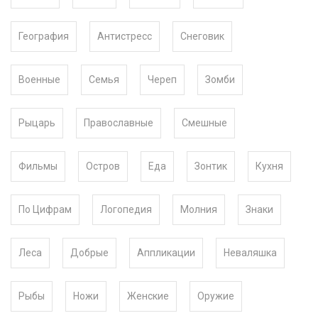
География
Антистресс
Снеговик
Военные
Семья
Череп
Зомби
Рыцарь
Православные
Смешные
Фильмы
Остров
Еда
Зонтик
Кухня
По Цифрам
Логопедия
Молния
Знаки
Леса
Добрые
Аппликации
Неваляшка
Рыбы
Ножи
Женские
Оружие