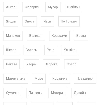
Ангел
Сюрприз
Мусор
Шаблон
Ягоды
Хвост
Часы
По Точкам
Манекен
Великан
Красками
Весна
Школа
Волосы
Река
Улыбка
Ракета
Узоры
Дорога
Озеро
Математика
Море
Корзинка
Праздники
Сумочка
Пиксель
Материк
Дизайн