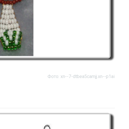
Фото: xn--7-dtbea5camjj.xn--p1ai