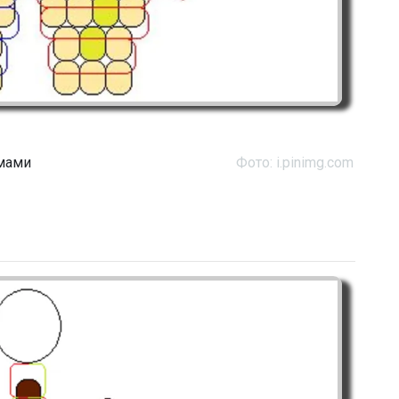
емами
Фото: i.pinimg.com