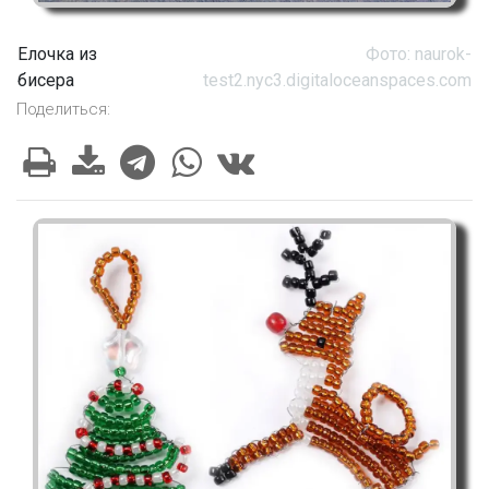
Елочка из
Фото: naurok-
бисера
test2.nyc3.digitaloceanspaces.com
Поделиться: