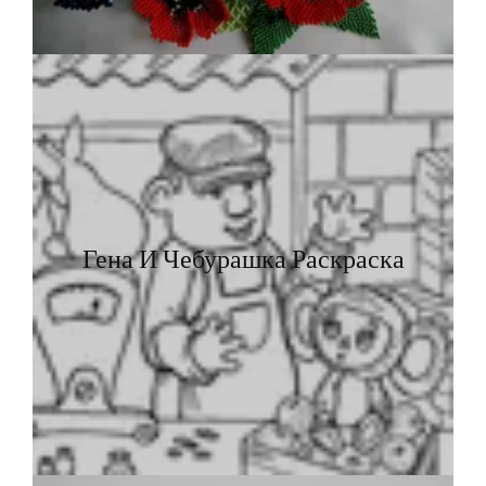
Гена И Чебурашка Раскраска