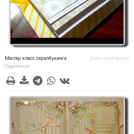
Мастер класс скрапбукинга
Фото: i.pinimg.com
Поделиться: