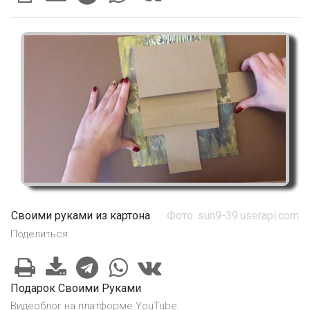
Своими руками из картона
Фото: sun9-39.userapi.com
Поделиться:
Подарок Своими Руками
Видеоблог на платформе YouTube.