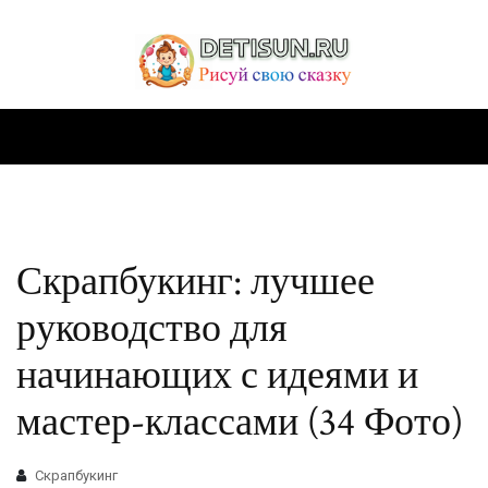
Скрапбукинг: лучшее
руководство для
начинающих с идеями и
мастер-классами (34 Фото)
Скрапбукинг