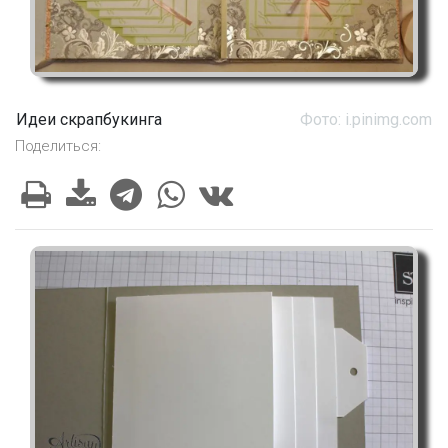
Идеи скрапбукинга
Фото: i.pinimg.com
Поделиться: