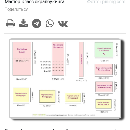
Мастер класс скрапбукинга
Фото: i.pinimg.com
Поделиться: