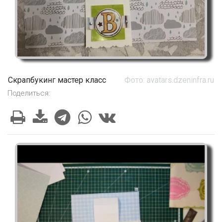
Скрапбукинг мастер класс
Фото: avatars.dzeninfra.ru
Поделиться: