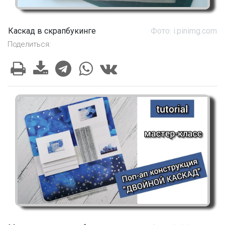
Каскад в скрапбукинге
Фото: i.pinimg.com
Поделиться: