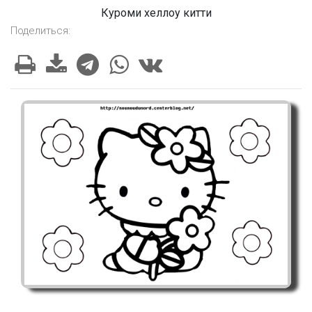
Куроми хеллоу китти
Поделиться: