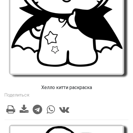
Хелло китти раскраска
Поделиться: