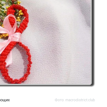
ающих
Фото: macrodistrict.club