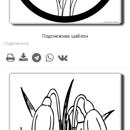
Подснежник шаблон
Поделиться: