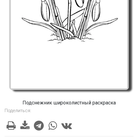
Подснежник широколистный раскраска
Поделиться: