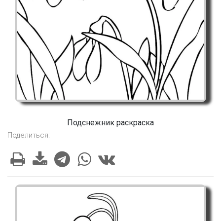
Подснежник раскраска
Поделиться: