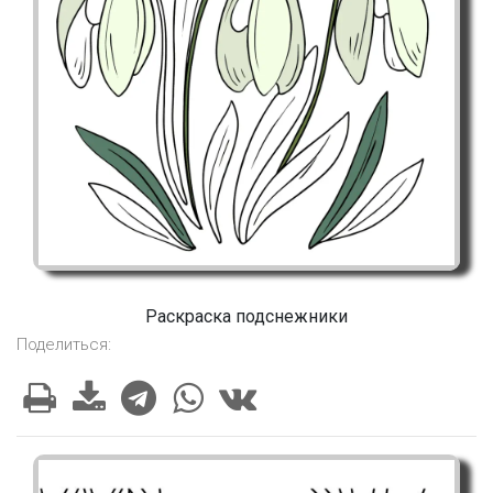
Раскраска подснежники
Поделиться: