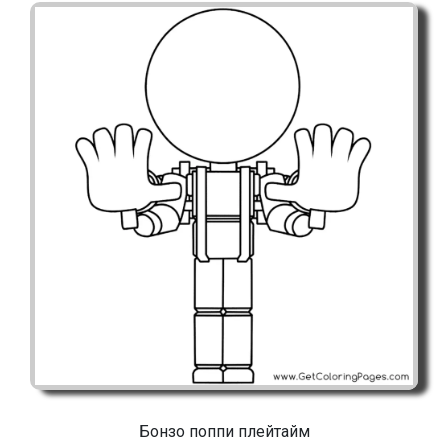
Бонзо поппи плейтайм