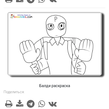
Балди раскраска
Поделиться: