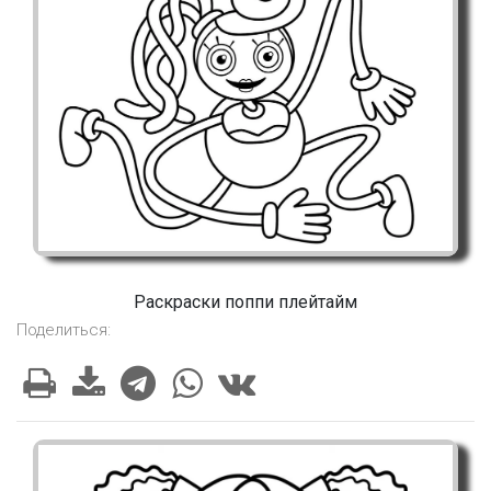
Раскраски поппи плейтайм
Поделиться: