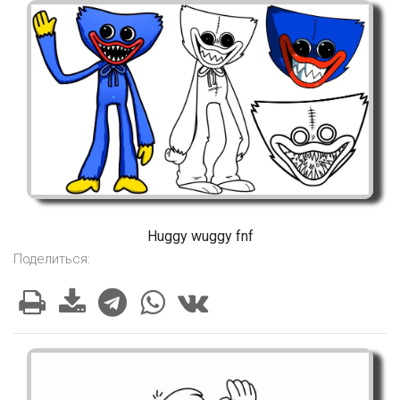
Huggy wuggy fnf
Поделиться: