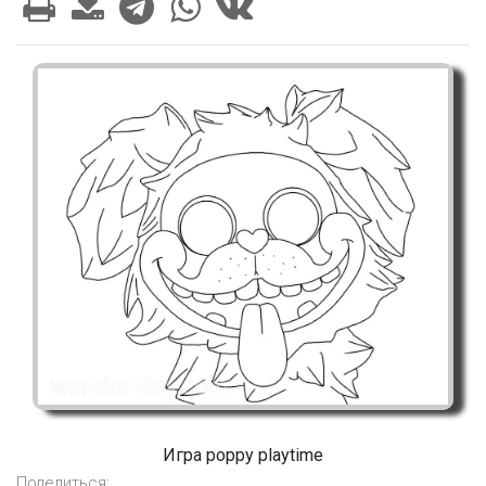
Игра poppy playtime
Поделиться: