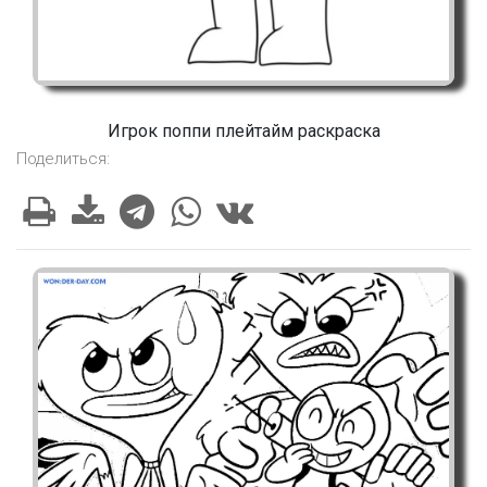
Игрок поппи плейтайм раскраска
Поделиться: