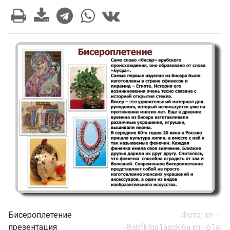
Бисероплетение
Фото: xn---
презентация
-8sbfklga1asckj6a.xn--p1ai