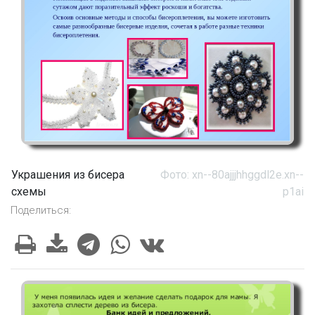
Украшения из бисера
Фото: xn--80ajjjhhggdl2e.xn--
схемы
p1ai
Поделиться: