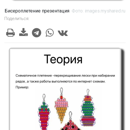
Бисероплетение презентация
Фото: images.myshared.ru
Поделиться: