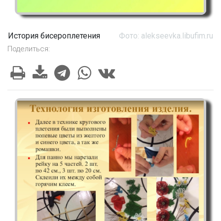
История бисероплетения
Фото: alekseevka.libufim.ru
Поделиться: