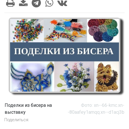
Поделки из бисера на
Фото: xn--66-kmc.xn-
выставку
-80aafey1amqq.xn--d1acj3b
Поделиться: