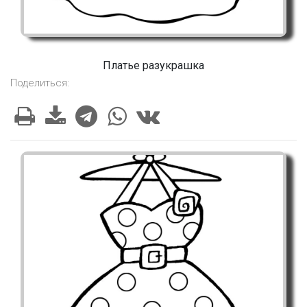
Платье разукрашка
Поделиться: