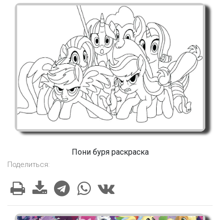
Пони буря раскраска
Поделиться: