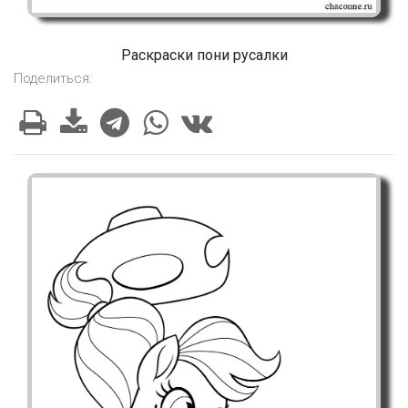
Раскраски пони русалки
Поделиться: