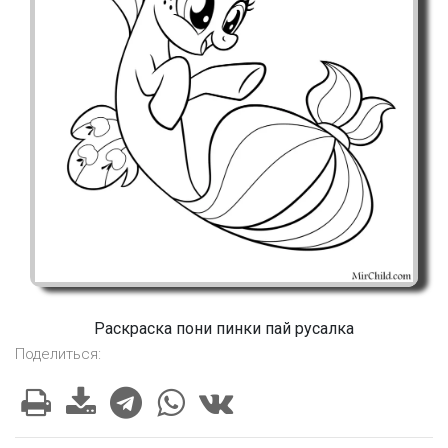
Раскраска пони пинки пай русалка
Поделиться: