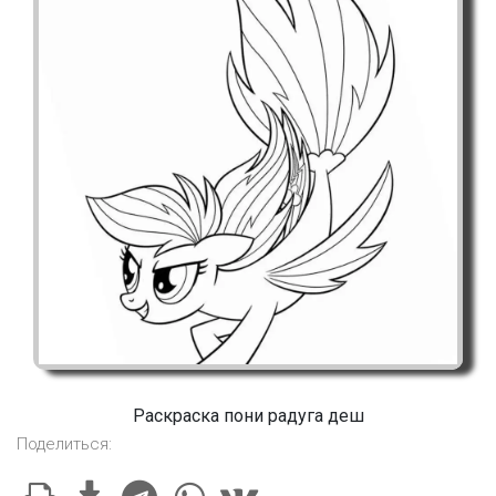
Раскраска пони радуга деш
Поделиться: