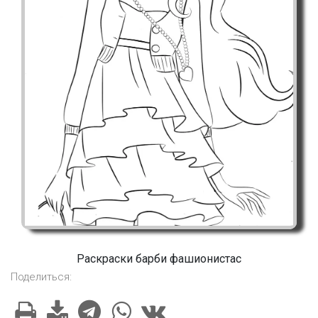
Раскраски барби фашионистас
Поделиться: