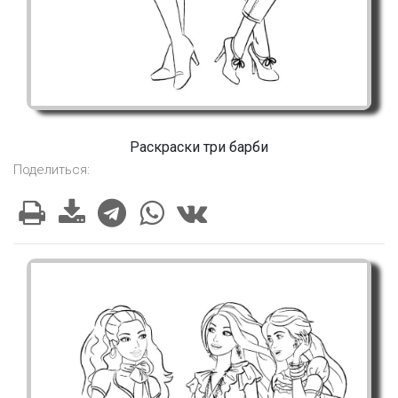
Раскраски три барби
Поделиться: