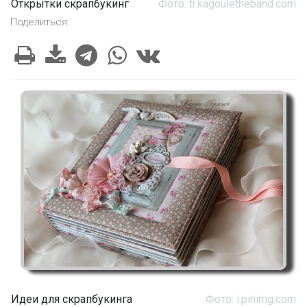
Открытки скрапбукинг
Фото: tr.kagouletheband.com
Поделиться:
Идеи для скрапбукинга
Фото: i.pinimg.com