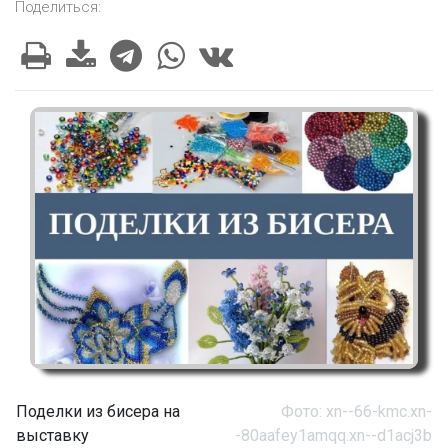
Поделиться:
Поделки из бисера на
Фото: xn--66-kmc.xn-
выставку
-80aafey1amqq.xn--d1acj3b