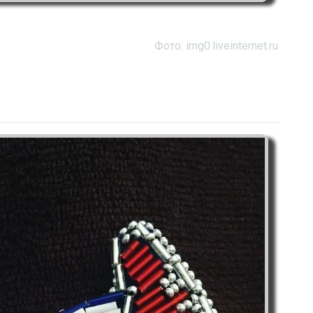
Фото: img0.liveinternet.ru