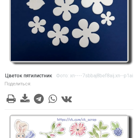
Цветок пятилистник
Фото: xn----7sbbaj8bef8aij.xn--p1ai
Поделиться: