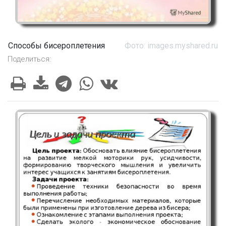
Способы бисероплетения
Фото: images.myshared.ru
Поделиться: