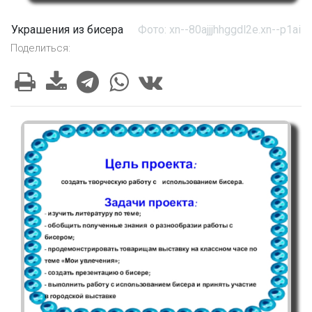
Украшения из бисера
Фото: xn--80ajjjhhggdl2e.xn--p1ai
Поделиться: