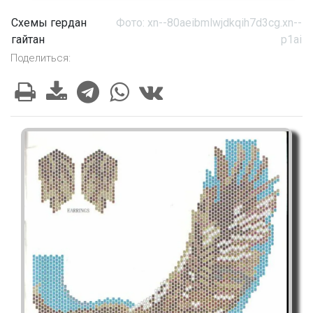
Схемы гердан
Фото: xn--80aeibmlwjdkqih7d3cg.xn--
гайтан
p1ai
Поделиться: