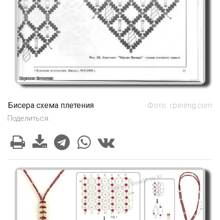
Бисера схема плетения
Фото: i.pinimg.com
Поделиться: