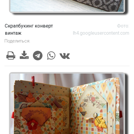
Скрапбукинг конверт
Фото:
винтаж
lh4.googleusercontent.com
Поделиться: