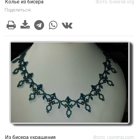
Колье из бисера
Фото: biserok.org
Поделиться:
Из бисера украшения
Фото: i.pinimg.com