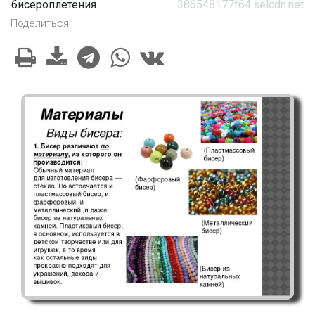
бисероплетения
386548177f64.selcdn.net
Поделиться: