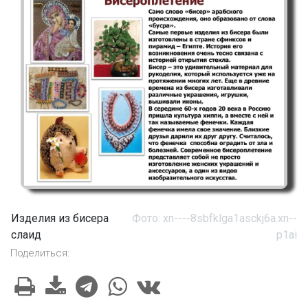
Изделия из бисера
Фото: xn----8sbfklga1asckj6a.xn--
слаид
p1ai
Поделиться: