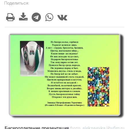
Поделиться:
Бисероплетение презентация
Фото: alekseevka.libufim.ru