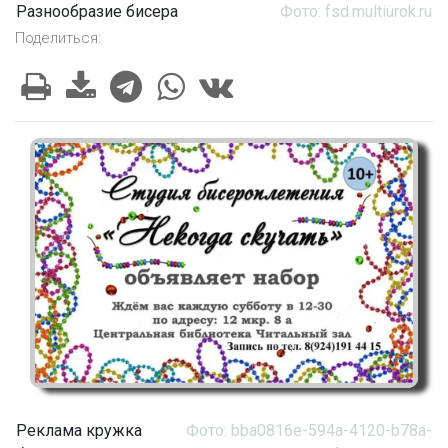
Разнообразие бисера
Фото: fsd.multiurok.ru
Поделиться:
Реклама кружка
Фото: bba0816e-594a-4120-b78a-