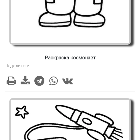
Раскраска космонавт
Поделиться: