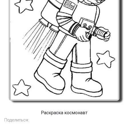
Раскраска космонавт
Поделиться: