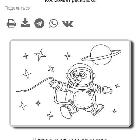
Космонавт раскраска
Поделиться:
Раскраски для девочек космос