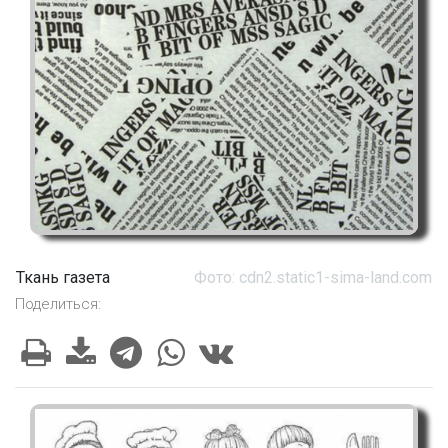
Ткань газета
Фото: cdn2.static1-sima-land.com
Поделиться: