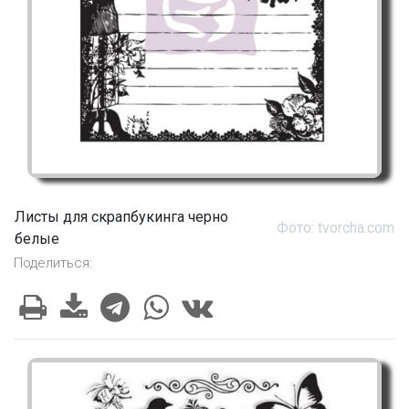
Листы для скрапбукинга черно
Фото: tvorcha.com
белые
Поделиться: