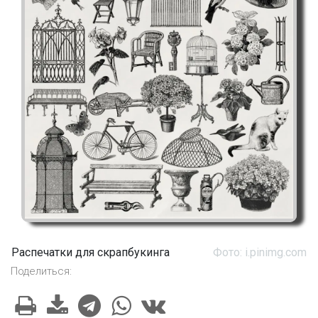
Распечатки для скрапбукинга
Фото: i.pinimg.com
Поделиться: