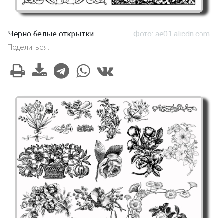
Черно белые открытки
Фото: ae01.alicdn.com
Поделиться: