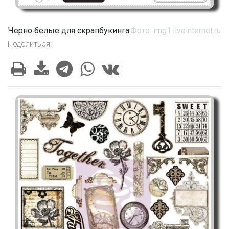
Черно белые для скрапбукинга
Фото: img1.liveinternet.ru
Поделиться: