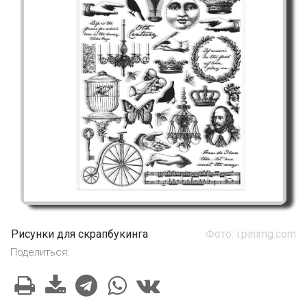
Рисунки для скрапбукинга
Фото: i.pinimg.com
Поделиться: