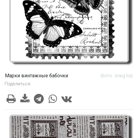
Марки винтажные бабочки
Фото: sneg.top
Поделиться: