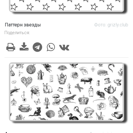
Паттерн звезды
Фото: grizly.club
Поделиться: