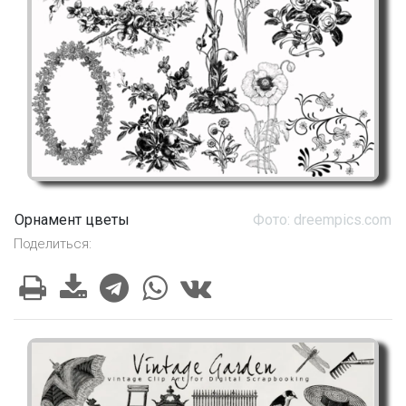
Орнамент цветы
Фото: dreempics.com
Поделиться: