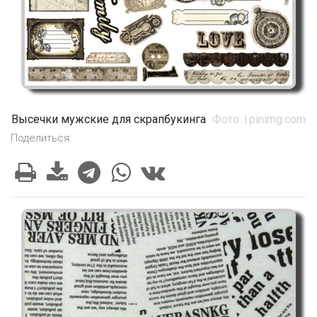
Высечки мужские для скрапбукинга
Фото: i.pinimg.com
Поделиться: