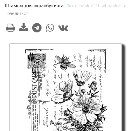
Штампы для скрапбукинга
Фото: basket-10.wbbasket.ru
Поделиться: