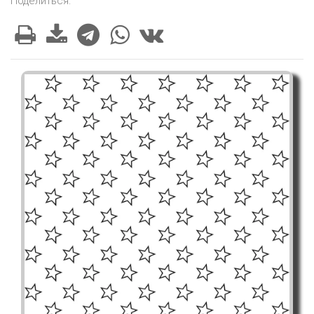
Поделиться: