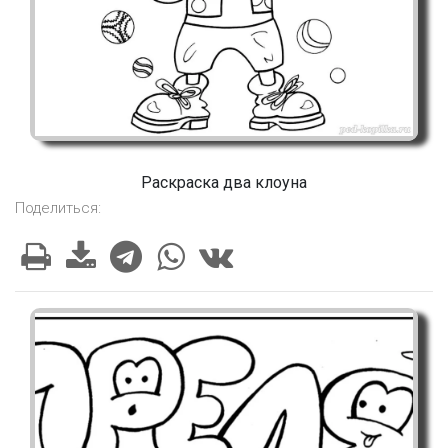
Раскраска два клоуна
Поделиться: