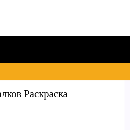
лков Раскраска
)