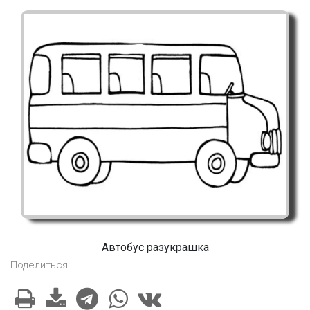
Автобус разукрашка
Поделиться: